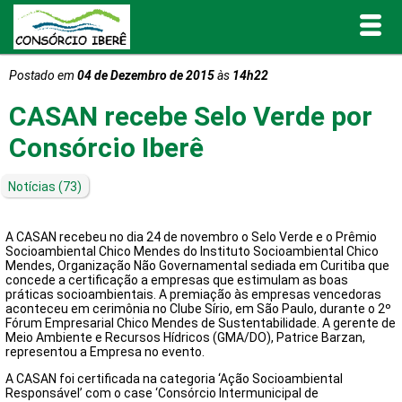
Postado em
04 de Dezembro de 2015
às
14h22
Inicial
CASAN recebe Selo Verde por
O Consórcio Iberê
Consórcio Iberê
Projetos
Notícias
(73)
Portal de Transparência
A CASAN recebeu no dia 24 de novembro o Selo Verde e o Prêmio
Socioambiental Chico Mendes do Instituto Socioambiental Chico
Mendes, Organização Não Governamental sediada em Curitiba que
Publicações
concede a certificação a empresas que estimulam as boas
práticas socioambientais. A premiação às empresas vencedoras
aconteceu em cerimônia no Clube Sírio, em São Paulo, durante o 2º
Fórum Empresarial Chico Mendes de Sustentabilidade. A gerente de
Informativos e Relatórios
Meio Ambiente e Recursos Hídricos (GMA/DO), Patrice Barzan,
representou a Empresa no evento.
Notícias
A CASAN foi certificada na categoria ‘Ação Socioambiental
Responsável’ com o case ‘Consórcio Intermunicipal de