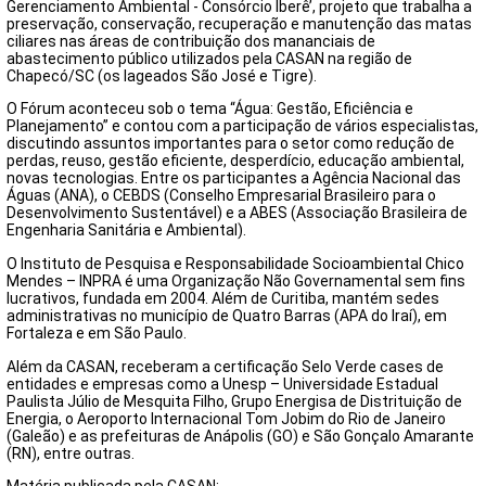
FECHAR PEDIDO
Gerenciamento Ambiental - Consórcio Iberê’, projeto que trabalha a
preservação, conservação, recuperação e manutenção das matas
Contato
ciliares nas áreas de contribuição dos mananciais de
abastecimento público utilizados pela CASAN na região de
Chapecó/SC (os lageados São José e Tigre).
O Fórum aconteceu sob o tema “Água: Gestão, Eficiência e
Planejamento” e contou com a participação de vários especialistas,
discutindo assuntos importantes para o setor como redução de
perdas, reuso, gestão eficiente, desperdício, educação ambiental,
novas tecnologias. Entre os participantes a Agência Nacional das
Águas (ANA), o CEBDS (Conselho Empresarial Brasileiro para o
Desenvolvimento Sustentável) e a ABES (Associação Brasileira de
Engenharia Sanitária e Ambiental).
O Instituto de Pesquisa e Responsabilidade Socioambiental Chico
Mendes – INPRA é uma Organização Não Governamental sem fins
lucrativos, fundada em 2004. Além de Curitiba, mantém sedes
administrativas no município de Quatro Barras (APA do Iraí), em
Fortaleza e em São Paulo.
Além da CASAN, receberam a certificação Selo Verde cases de
entidades e empresas como a Unesp – Universidade Estadual
Paulista Júlio de Mesquita Filho, Grupo Energisa de Distrituição de
Energia, o Aeroporto Internacional Tom Jobim do Rio de Janeiro
(Galeão) e as prefeituras de Anápolis (GO) e São Gonçalo Amarante
(RN), entre outras.