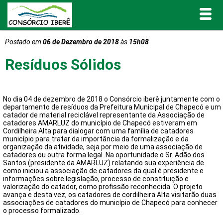
Postado em
06 de Dezembro de 2018
às
15h08
Inicial
Resíduos Sólidos
O Consórcio Iberê
No dia 04 de dezembro de 2018 o Consórcio iberê juntamente com o
Projetos
departamento de resíduos da Prefeitura Municipal de Chapecó e um
catador de material reciclável representante da Associação de
catadores AMARLUZ do município de Chapecó estiveram em
Portal de Transparência
Cordilheira Alta para dialogar com uma família de catadores
município para tratar da importância da formalização e da
organização da atividade, seja por meio de uma associação de
Publicações
catadores ou outra forma legal. Na oportunidade o Sr. Adão dos
Santos (presidente da AMARLUZ) relatando sua experiência de
como iniciou a associação de catadores da qual é presidente e
informações sobre legislação, processo de constituição e
Informativos e Relatórios
valorização do catador, como profissão reconhecida. O projeto
avança e desta vez, os catadores de cordilheira Alta visitarão duas
associações de catadores do município de Chapecó para conhecer
Notícias
o processo formalizado.