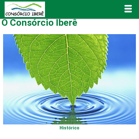
O Consórcio Iberê
Inicial
O Consórcio Iberê
Projetos
Portal de Transparência
Publicações
Informativos e Relatórios
Histórico
Notícias