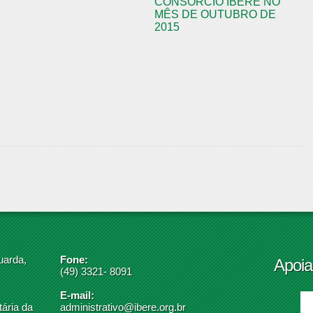
CONSÓRCIO IBERÊ NO
MÊS DE OUTUBRO DE
2015
uarda,
Fone:
Apoia
(49) 3321- 8091
E-mail:
ária da
administrativo@ibere.org.br