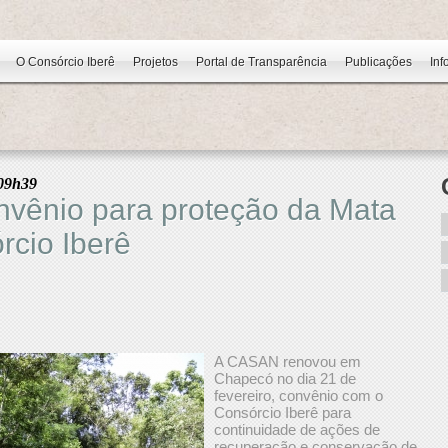
O Consórcio Iberê
Projetos
Portal de Transparência
Publicações
Inf
09h39
vênio para proteção da Mata
rcio Iberê
A CASAN renovou em
Chapecó no dia 21 de
fevereiro, convênio com o
Consórcio Iberê para
continuidade de ações de
recuperação e conservação de