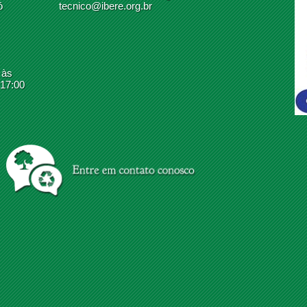
ó
tecnico@ibere.org.br
 às
 17:00