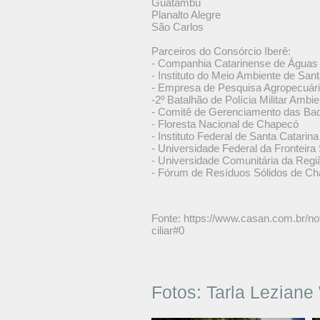
Guatambu
Planalto Alegre
São Carlos
Parceiros do Consórcio Iberê:
- Companhia Catarinense de Água
- Instituto do Meio Ambiente de San
- Empresa de Pesquisa Agropecuári
-2º Batalhão de Polícia Militar Ambie
- Comitê de Gerenciamento das Baci
- Floresta Nacional de Chapecó
- Instituto Federal de Santa Catarina
- Universidade Federal da Fronteira 
- Universidade Comunitária da Regi
- Fórum de Resíduos Sólidos de C
Fonte: https://www.casan.com.br/no
ciliar#0
Fotos: Tarla Lezian