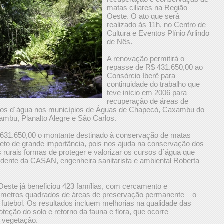
matas ciliares na Região
Oeste. O ato que será
realizado às 11h, no Centro de
Cultura e Eventos Plínio Arlindo
de Nês.
A renovação permitirá o
repasse de R$ 431.650,00 ao
Consórcio Iberê para
continuidade do trabalho que
teve início em 2006 para
recuperação de áreas de
rsos d´água nos municípios de Águas de Chapecó, Caxambu do
tambu, Planalto Alegre e São Carlos.
631.650,00 o montante destinado à conservação de matas
jeto de grande importância, pois nos ajuda na conservação dos
rurais formas de proteger e valorizar os cursos d´água que
sidente da CASAN, engenheira sanitarista e ambiental Roberta
Oeste já beneficiou 423 famílias, com cercamento e
 metros quadrados de áreas de preservação permanente – o
futebol. Os resultados incluem melhorias na qualidade das
teção do solo e retorno da fauna e flora, que ocorre
 vegetação.