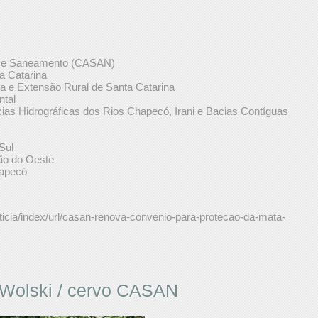
s e Saneamento (CASAN)
ta Catarina
a e Extensão Rural de Santa Catarina
ntal
as Hidrográficas dos Rios Chapecó, Irani e Bacias Contíguas
Sul
ão do Oeste
hapecó
ticia/index/url/casan-renova-convenio-para-protecao-da-mata-
e Wolski / cervo CASAN