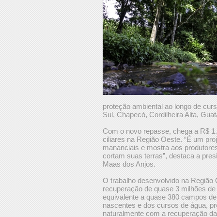
proteção ambiental ao longo de cu
Sul, Chapecó, Cordilheira Alta, Gua
Com o novo repasse, chega a R$ 1.
ciliares na Região Oeste. “É um pro
mananciais e mostra aos produtores 
cortam suas terras”, destaca a pre
Maas dos Anjos.
O trabalho desenvolvido na Região 
recuperação de quase 3 milhões de
equivalente a quase 380 campos de 
nascentes e dos cursos de água, pro
naturalmente com a recuperação da