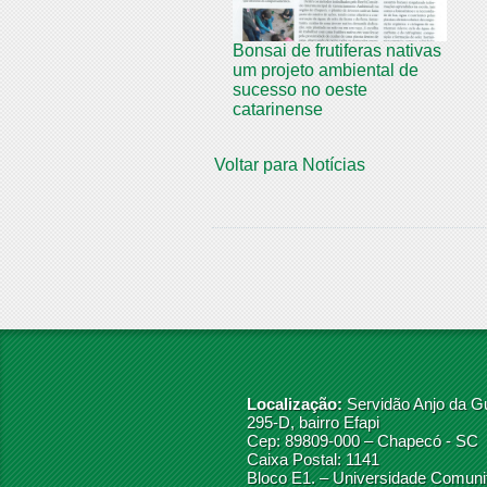
Bonsai de frutiferas nativas
um projeto ambiental de
sucesso no oeste
catarinense
Voltar para Notícias
Localização:
Servidão Anjo da G
295-D, bairro Efapi
Cep: 89809-000 – Chapecó - SC
Caixa Postal: 1141
Bloco E1. – Universidade Comunit