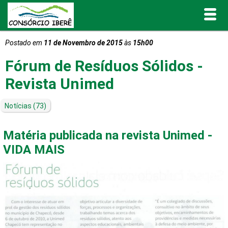
Postado em
11 de Novembro de 2015
às
15h00
Inicial
Fórum de Resíduos Sólidos -
O Consórcio Iberê
Revista Unimed
Projetos
Notícias
(73)
Portal de Transparência
Matéria publicada na revista Unimed -
VIDA MAIS
Publicações
Informativos e Relatórios
Notícias