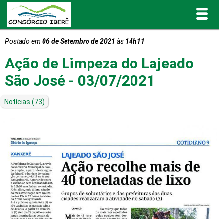
Postado em
06 de Setembro de 2021
às
14h11
Inicial
Ação de Limpeza do Lajeado
O Consórcio Iberê
São José - 03/07/2021
Projetos
Notícias
(73)
Portal de Transparência
Publicações
Informativos e Relatórios
Notícias