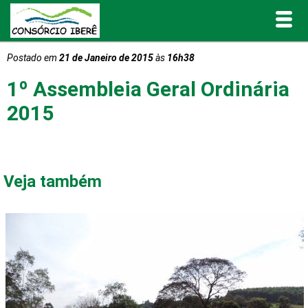
Postado em
21 de Janeiro de 2015
às
16h38
Inicial
1º Assembleia Geral Ordinária
O Consórcio Iberê
2015
Projetos
Portal de Transparência
Veja também
Publicações
Informativos e Relatórios
Notícias