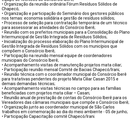
FECHAR PEDIDO
• Organização da reunião ordinária Fórum Resíduos Sólidos de
Contato
Chapecó;
• Organização e participação do Seminário dos gestores públicos
nos temas: economia solidária e gestão de resíduos sólidos;
• Processo de seleção para contratação temporária de um técnico
para assessorar as atividades do Consórcio Iberê;
• Reunião com os prefeitos municipais para a Consolidação do Plano
Intermunicipal de Gestão Integrada de Resíduos Sólidos;
• Inicialização do processo elaboração do Plano Intermunicipal de
Gestão Integrada de Resíduos Sólidos com os municípios que
compõem o Consórcio Iberê;
• Participação na reunião mensal equipe de coordenadores
municipais do Consórcio Iberê;
• Acompanhamento visitas de manutenção projetos mata ciliar;
• Participação reunião mensal Comitê de Bacias Chapecó/Irani;
• Reunião técnica com o coordenador municipal do Consórcio Iberê
para tratativas pendentes do projeto Mata Ciliar Casan 2015 e
demais demandas técnicas;
• Acompanhamento visitas técnicas no campo para as famílias
beneficiadas com projetos mata ciliar – Casan;
• Reunião anual de prestação de contas do Consórcio Iberê para os
Vereadores das câmaras municipais que compõe o Consórcio Iberê;
• Organização junto ao coordenador municipal de São Carlos
trabalhos em comemoração ao dia do meio ambiente - 05 de junho;
• Participação Capacitação comitê Chapecó/Irani.