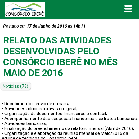
Postado em
17 de Junho de 2016
às
14h11
Inicial
RELATO DAS ATIVIDADES
O Consórcio Iberê
DESENVOLVIDAS PELO
CONSÓRCIO IBERÊ NO MÊS
Projetos
MAIO DE 2016
Portal de Transparência
Notícias
(73)
Publicações
• Recebimento e envio de e-mails;
• Atividades administrativas em geral;
Informativos e Relatórios
• Organização de documentos financeiros e contábil;
• Acompanhamento das despesas financeiras e extratos bancários;
• Atividades bancárias;
• Finalização do preenchimento do relatório mensal (Abril de 2016);
Notícias
• Organização e elaboração da reunião mensal de Maio/2016 da
equipe de técnicos do Consórcio Iberê;