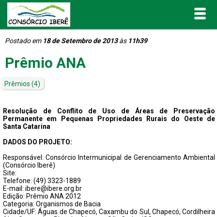
Postado em
18 de Setembro de 2013
às
11h39
Inicial
Prêmio ANA
O Consórcio Iberê
Prêmios
(4)
Projetos
Resolução de Conflito de Uso de Áreas de Preservação
Permanente em Pequenas Propriedades Rurais do Oeste de
Portal de Transparência
Santa Catarina
DADOS DO PROJETO:
Publicações
Responsável: Consórcio Intermunicipal de Gerenciamento Ambiental
(Consórcio Iberê)
Site:
Informativos e Relatórios
Telefone: (49) 3323-1889
E-mail: ibere@ibere.org.br
Edição: Prêmio ANA 2012
Notícias
Categoria: Organismos de Bacia
Cidade/UF: Águas de Chapecó, Caxambu do Sul, Chapecó, Cordilheira