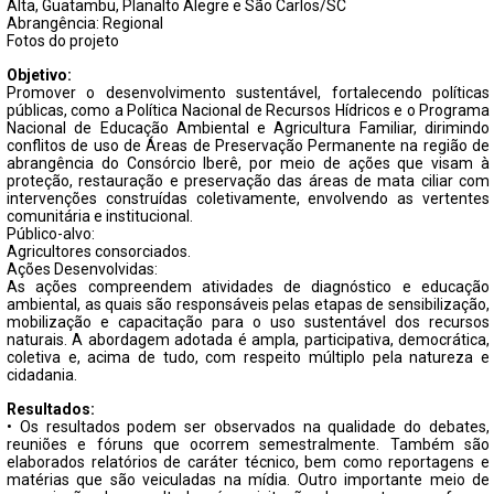
FECHAR PEDIDO
Alta, Guatambu, Planalto Alegre e São Carlos/SC
Abrangência: Regional
Contato
Fotos do projeto
Objetivo:
Promover o desenvolvimento sustentável, fortalecendo políticas
públicas, como a Política Nacional de Recursos Hídricos e o Programa
Nacional de Educação Ambiental e Agricultura Familiar, dirimindo
conflitos de uso de Áreas de Preservação Permanente na região de
abrangência do Consórcio Iberê, por meio de ações que visam à
proteção, restauração e preservação das áreas de mata ciliar com
intervenções construídas coletivamente, envolvendo as vertentes
comunitária e institucional.
Público-alvo:
Agricultores consorciados.
Ações Desenvolvidas:
As ações compreendem atividades de diagnóstico e educação
ambiental, as quais são responsáveis pelas etapas de sensibilização,
mobilização e capacitação para o uso sustentável dos recursos
naturais. A abordagem adotada é ampla, participativa, democrática,
coletiva e, acima de tudo, com respeito múltiplo pela natureza e
cidadania.
Resultados:
• Os resultados podem ser observados na qualidade do debates,
reuniões e fóruns que ocorrem semestralmente. Também são
elaborados relatórios de caráter técnico, bem como reportagens e
matérias que são veiculadas na mídia. Outro importante meio de