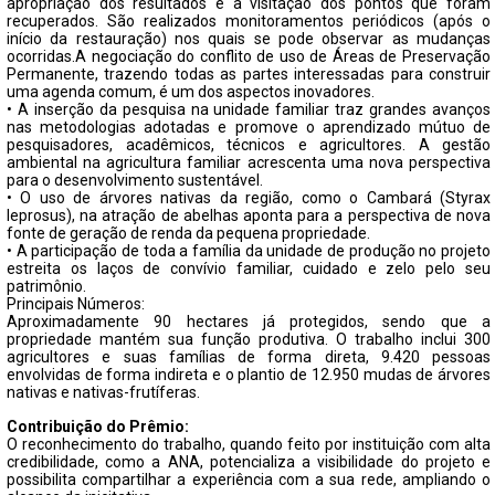
apropriação dos resultados é a visitação dos pontos que foram
recuperados. São realizados monitoramentos periódicos (após o
início da restauração) nos quais se pode observar as mudanças
ocorridas.A negociação do conflito de uso de Áreas de Preservação
Permanente, trazendo todas as partes interessadas para construir
uma agenda comum, é um dos aspectos inovadores.
• A inserção da pesquisa na unidade familiar traz grandes avanços
nas metodologias adotadas e promove o aprendizado mútuo de
pesquisadores, acadêmicos, técnicos e agricultores. A gestão
ambiental na agricultura familiar acrescenta uma nova perspectiva
para o desenvolvimento sustentável.
• O uso de árvores nativas da região, como o Cambará (Styrax
leprosus), na atração de abelhas aponta para a perspectiva de nova
fonte de geração de renda da pequena propriedade.
• A participação de toda a família da unidade de produção no projeto
estreita os laços de convívio familiar, cuidado e zelo pelo seu
patrimônio.
Principais Números:
Aproximadamente 90 hectares já protegidos, sendo que a
propriedade mantém sua função produtiva. O trabalho inclui 300
agricultores e suas famílias de forma direta, 9.420 pessoas
envolvidas de forma indireta e o plantio de 12.950 mudas de árvores
nativas e nativas-frutíferas.
Contribuição do Prêmio:
O reconhecimento do trabalho, quando feito por instituição com alta
credibilidade, como a ANA, potencializa a visibilidade do projeto e
possibilita compartilhar a experiência com a sua rede, ampliando o